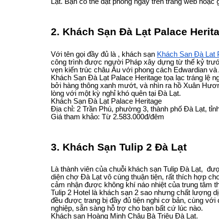
Lạt. Bạn có thể đặt phòng ngay trên trang web hoặc 
2. Khách Sạn Đà Lạt Palace Herit
Với tên gọi đầy đủ là , khách sạn
Khách Sạn Đà Lạt 
công trình được người Pháp xây dựng từ thế kỷ trư
vẹn kiến trúc châu Âu với phong cách Edwardian và A
Khách Sạn Đà Lạt Palace Heritage tọa lạc tráng lệ 
bởi hàng thông xanh mướt, và nhìn ra hồ Xuân Hươn
lòng với một kỳ nghỉ khó quên tại Đà Lạt.
Khách Sạn Đà Lạt Palace Heritage
Địa chỉ: 2 Trần Phú, phường 3, thành phố Đà Lạt, tỉ
Giá tham khảo: Từ 2.583.000đ/đêm
3. Khách Sạn Tulip 2 Đà Lạt
Là thành viên của chuỗi khách sạn Tulip Đà Lạt, được
diện chợ Đà Lạt vô cùng thuận tiện, rất thích hợp c
cảm nhận được không khí náo nhiệt của trung tâm t
Tulip 2 Hotel là khách sạn 2 sao nhưng chất lượng dị
đều được trang bị đầy đủ tiện nghi cơ bản, cùng với 
nghiệp, sẵn sàng hỗ trợ cho bạn bất cứ lúc nào.
Khách sạn Hoàng Minh Châu Bà Triệu Đà Lạt.