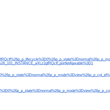
gfRQclf%26p_p_lifecycle%3D0%26p_p_state%3Dnormal%26p_p_m
_101_INSTANCE_aXLz2gfRQclf_portletAjaxable%3D1
D0%26p_p_state%3Dnormal%26p_p_mode%3Dview%26p_p_col_id%
le%3D0%26p_p_state%3Dnormal%26p_p_mode%3Dview%26p_p_col