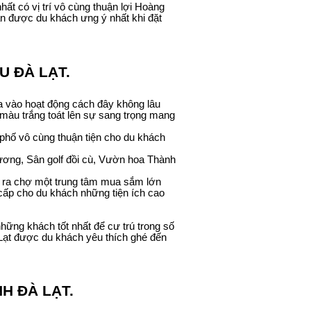
ất có vị trí vô cùng thuận lợi Hoàng
n được du khách ưng ý nhất khi đặt
U ĐÀ LẠT.
vào hoạt động cách đây không lâu
 màu trắng toát lên sự sang trọng mang
 phố vô cùng thuận tiện cho du khách
ơng, Sân golf đồi cù, Vườn hoa Thành
ộ ra chợ một trung tâm mua sắm lớn
 cấp cho du khách những tiện ích cao
hững khách tốt nhất để cư trú trong số
 Lạt được du khách yêu thích ghé đến
H ĐÀ LẠT.