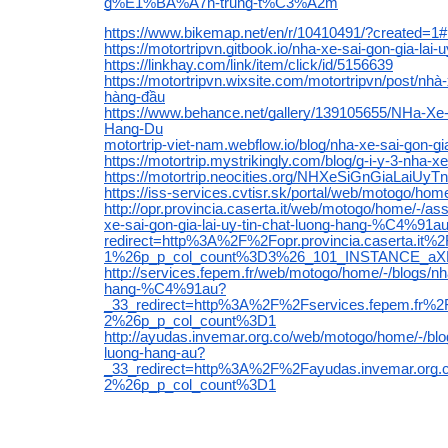
g%E1%BA%A7n-trung-t%C3%A2m
https://www.bikemap.net/en/r/10410491/?created=1
https://motortripvn.gitbook.io/nha-xe-sai-gon-gia-lai-
https://linkhay.com/link/item/click/id/5156639
https://motortripvn.wixsite.com/motortripvn/post/nhà-
hàng-đầu
https://www.behance.net/gallery/139105655/NHa-Xe
Hang-Du
motortrip-viet-nam.webflow.io/blog/nha-xe-sai-gon-gi
https://motortrip.mystrikingly.com/blog/g-i-y-3-nha-
https://motortrip.neocities.org/NHXeSiGnGiaLaiUy
https://iss-services.cvtisr.sk/portal/web/motogo/hom
http://opr.provincia.caserta.it/web/motogo/home/-/a
xe-sai-gon-gia-lai-uy-tin-chat-luong-hang-%C4%91a
redirect=http%3A%2F%2Fopr.provincia.casert
1%26p_p_col_count%3D3%26_101_INSTANCE_aXL
http://services.fepem.fr/web/motogo/home/-/blogs/nha
hang-%C4%91au?
_33_redirect=http%3A%2F%2Fservices.fepem.f
2%26p_p_col_count%3D1
http://ayudas.invemar.org.co/web/motogo/home/-/blogs
luong-hang-au?
_33_redirect=http%3A%2F%2Fayudas.invemar.o
2%26p_p_col_count%3D1