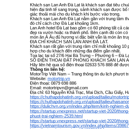
Khách sạn Lan Anh Đà Lạt là khách sạn đạt tiêu chu
hiện đại tinh tế sang trọng, sảnh khách sạn được bố 
giác thoải mái cho du khách khi bước vào trong.
Khách sạn Lan Anh Đà Lạt nằm gần với trung tâm thà
đó chỉ cách chợ Đà Lạt khoảng 1km.
Lan Anh hotel Đà Lạt bao gồm có 60 phòng tất cả c
đẹp ra vườn hoặc ra thành phố. Bên cạnh đó còn có
món ăn Á Âu đủ hương vị đặc biệt vẫn là món ăn tru
ĐỊA CHỈ KHÁCH SẠN LAN ANH ĐÀ LẠT.
Khách sạn rất gần với trung râm chỉ mất khoảng 10 ph
hợp cho du khách đến những địa điểm gần nhất.
Tọa lạc tại số 27/6 Hai Bà Trưng – Phường 6 – Đà L
SỐ ĐIỆN THOẠI ĐẶT PHÒNG KHÁCH SẠN LAN 
Hãy liên hệ qua số điện thoại 02633 576 888 để được
Thông tin liên hệ:
MotorTrip Việt Nam – Trang thông tin du lịch phượt t
Website:
motortrip.vn
Điện thoại: 0879 698 886
Email: motortripvn@gmail.com
Địa chỉ: 63 Nguyễn Khả Trạc, Mai Dịch, Cầu Giấy, H
https://chuthapdohatinh.org.vn/upload/tailieu/motort
https://chuthapdohatinh.org.vn/upload/tailieu/haisan
https://dulichvn.org.vn/index.php/item/kinh-nghiem-d
https://startup.vnexpress.net/startup-viet-2020/thong-t
phuot-trai-nghiem-2539.html
https://startup.vnexpress.net/startup-viet-2020/thong
https://vietnamtourism.gov.vn/index.php/items/39867