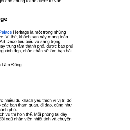
gọi cho chúng tôi để được tư vấn.
age
Palace
Heritage là một trong những
ớc. Vì thế, khách sạn này mang toàn
rt Deco tiêu biểu và sang trọng.
ngay trung tâm thành phố, được bao phủ
g xinh đẹp, chắc chắn sẽ làm bạn hài
nh Lâm Đồng
 nhiều du khách yêu thích vì vị trí đối
ho các bạn tham quan, đi dạo, cũng như
hành phố.
ch vụ thì hơn thế. Mỗi phòng tại đây
đội ngũ nhân viên nhiệt tình và chuyên