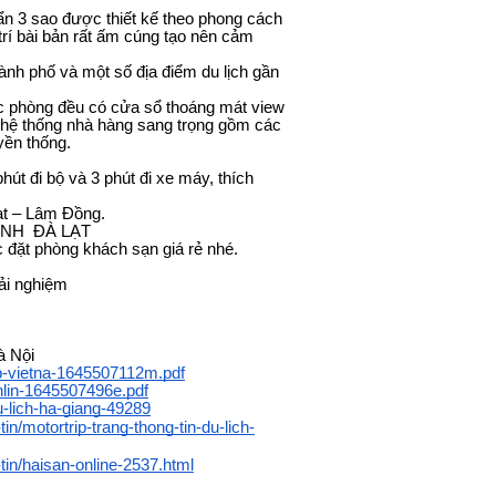
ẩn 3 sao được thiết kế theo phong cách
trí bài bản rất ấm cúng tạo nên cảm
nh phố và một số địa điểm du lịch gần
ác phòng đều có cửa sổ thoáng mát view
 hệ thống nhà hàng sang trọng gồm các
yền thống.
út đi bộ và 3 phút đi xe máy, thích
ạt – Lâm Đồng.
ANH ĐÀ LẠT
 đặt phòng khách sạn giá rẻ nhé.
rải nghiệm
à Nội
rip-vietna-1645507112m.pdf
onlin-1645507496e.pdf
u-lich-ha-giang-49289
in/motortrip-trang-thong-tin-du-lich-
-tin/haisan-online-2537.html