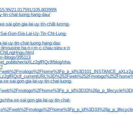
#15.95/21.017591/105.803999\
uy-tin-chat-luong-hang-dau/
xe-sài-gòn-gia-lai-uy-tín-chất-lượng-
-Sai-Gon-Gia-Lai-Uy-Tin-Cht-Lung-
a-lai-uy-tin-chat-luong-hang-dau
xe-limousine-ha-n-i-m-c-chau-sieu-x-n
TnChtLngHngu.html
e/-/blogs/395113
sset_publisher/aXLz2gfRQclf/blog/nha-
u?
a.it%2Fweb%2Fmotogo%2Fhome%3Fp_p_id%3D101_INSTANCE_aXLz2
z2gfRQclf_currentURL%3D%252Fweb%252Fmotogo%252Fhome%26
-xe-sai-gon-gia-lai-uy-tin-chat-luong-
r%2Fweb%2Fmotogo%2Fhome%3Fp_p_id%3D33%26p_p_lifecycle%3
/nha-xe-sai-gon-gia-lai-uy-tin-chat-
rg.co%2Fweb%2Fmotogo%2Fhome%3Fp_p_id%3D33%26p_p_lifecyc