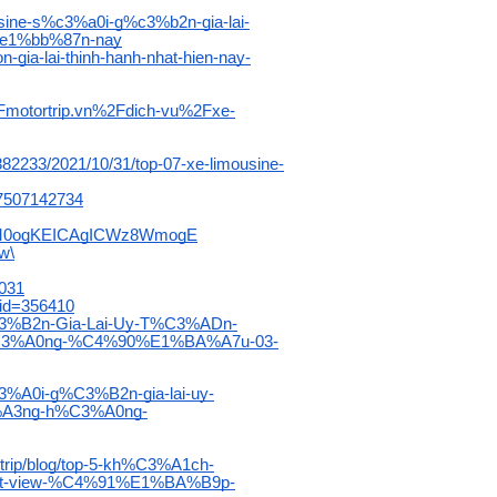
ousine-s%c3%a0i-g%c3%b2n-gia-lai-
e1%bb%87n-nay
n-gia-lai-thinh-hanh-nhat-hien-nay-
Fmotortrip.vn%2Fdich-vu%2Fxe-
7882233/2021/10/31/top-07-xe-limousine-
97507142734
IHM0ogKEICAgICWz8WmogE
w\
3031
k-id=356410
C3%B2n-Gia-Lai-Uy-T%C3%ADn-
3%A0ng-%C4%90%E1%BA%A7u-03-
3%A0i-g%C3%B2n-gia-lai-uy-
A3ng-h%C3%A0ng-
ortrip/blog/top-5-kh%C3%A1ch-
-view-%C4%91%E1%BA%B9p-