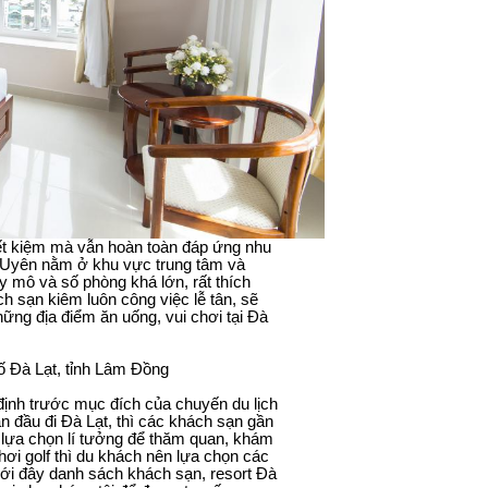
iết kiệm mà vẫn hoàn toàn đáp ứng nhu
i Uyên nằm ở khu vực trung tâm và
y mô và số phòng khá lớn, rất thích
h sạn kiêm luôn công việc lễ tân, sẽ
ững địa điểm ăn uống, vui chơi tại Đà
ố Đà Lạt, tỉnh Lâm Đồng
định trước mục đích của chuyến du lịch
ần đầu đi Đà Lạt, thì các khách sạn gần
 lựa chọn lí tưởng để thăm quan, khám
ơi golf thì du khách nên lựa chọn các
ới đây danh sách khách sạn, resort Đà