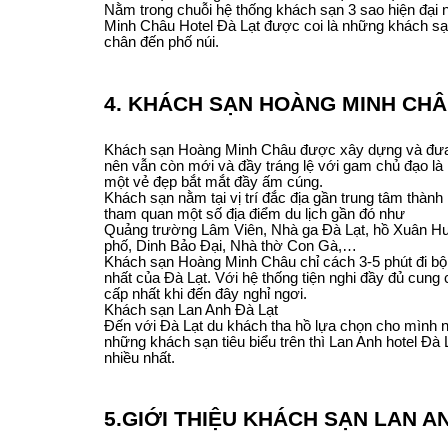
Nằm trong chuỗi hệ thống khách sạn 3 sao hiện đại nh
Minh Châu Hotel Đà Lạt được coi là những khách sạ
chân đến phố núi.
4. KHÁCH SẠN HOÀNG MINH CHÂ
Khách sạn Hoàng Minh Châu được xây dựng và đưa 
nên vẫn còn mới và đầy tráng lệ với gam chủ đạo là
một vẻ đẹp bắt mắt đầy ấm cúng.
Khách sạn nằm tại vị trí đắc địa gần trung tâm thành
tham quan một số địa điểm du lịch gần đó như
Quảng trường Lâm Viên, Nhà ga Đà Lạt, hồ Xuân Hư
phố, Dinh Bảo Đại, Nhà thờ Con Gà,…
Khách sạn Hoàng Minh Châu chỉ cách 3-5 phút đi b
nhất của Đà Lạt. Với hệ thống tiện nghi đầy đủ cung
cấp nhất khi đến đây nghỉ ngơi.
Khách sạn Lan Anh Đà Lạt
Đến với Đà Lạt du khách tha hồ lựa chọn cho mình n
những khách sạn tiêu biểu trên thì Lan Anh hotel Đà
nhiều nhất.
5.GIỚI THIỆU KHÁCH SẠN LAN AN